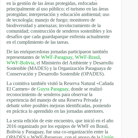
en la gestión de las áreas protegidas, enfocadas
principalmente al uso público; el turismo en las áreas
protegidas; interpretación y educación ambiental; uso
de tecnología; manejo de fuego; monitoreo de
biodiversidad y amenazas; involucramiento de la
comunidad; construcción de senderos sostenibles y los
desafíos que cada guardaparque enfrenta actualmente
en el cumplimiento de las tareas.
De las enriquecedoras jornadas participaron también
representantes de
WWF-Paraguay
,
WWF-Brasil
,
WWF-Bolivia
, el Ministerio del Ambiente y Desarrollo
Sostenible (MADES) y la Organización Paraguaya de
Conservación y Desarrollo Sostenible (OPADES).
La comitiva también visitó la Reserva Natural «Cañada
El Carmen» de
Guyra Paraguay
, donde se realizó
reconocimiento de senderos para observar la
experiencia del manejo de una Reserva Privada y
debatir sobre posibles mejoras identificadas, poniendo
en práctica lo aprendido en las jornadas anteriores.
La sexta edición de este encuentro, que inició en el año
2016 organizado por los equipos de WWF en Brasil,
Bolivia y Paraguay, fue una co-organización entre la
OPADES y WWF-Paraguay, con el apoyo de la
Unión