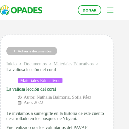
Saltar
al
DONAR
contenido
Volver a documentos
Inicio
Documentos
Materiales Educativos
La valiosa lección del coral
Materiales Educativos
La valiosa lección del coral
Autor:
Nathalia Balmoriz
,
Sofia Páez
Año: 2022
Te invitamos a sumergirte en la historia de este cuento
desarrollado en los bosques de Ybycuí.
Fue realizado por los voluntarios del PAVAP –