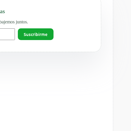
ias
abajemos juntos.
Suscribirme