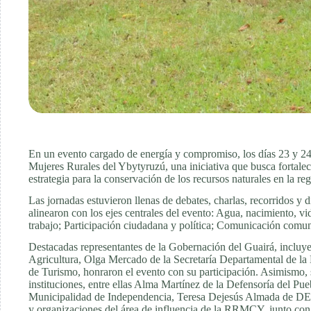
En un evento cargado de energía y compromiso, los días 23 y 24 
Mujeres Rurales del Ybytyruzú, una iniciativa que busca fortale
estrategia para la conservación de los recursos naturales en la reg
Las jornadas estuvieron llenas de debates, charlas, recorridos 
alinearon con los ejes centrales del evento: Agua, nacimiento, v
trabajo; Participación ciudadana y política; Comunicación comun
Destacadas representantes de la Gobernación del Guairá, incluye
Agricultura, Olga Mercado de la Secretaría Departamental de la 
de Turismo, honraron el evento con su participación. Asimismo, s
instituciones, entre ellas Alma Martínez de la Defensoría del Pue
Municipalidad de Independencia, Teresa Dejesús Almada de DEA
y organizaciones del área de influencia de la RRMCY, junto 